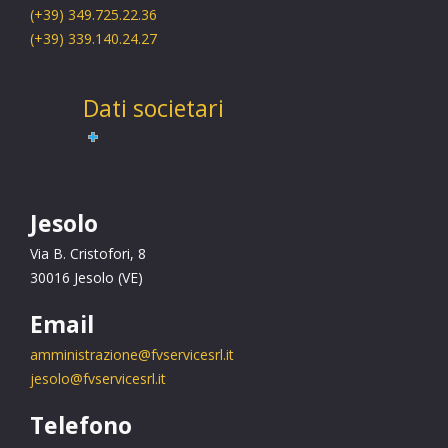
(+39)
349.725.22.36
(+39)
3
39.140.24.27
Dati societari
Jesolo
Via B. Cristofori, 8
30016 Jesolo (VE)
Email
amministrazione@fvservicesrl.it
jesolo@fvservicesrl.it
Telefono